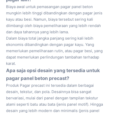
Biaya awal untuk pemasangan pagar panel beton
mungkin lebih tinggi dibandingkan dengan pagar jenis
kayu atau besi. Namun, biaya tersebut sering kali
diimbangi oleh biaya pemeliharaan yang lebih rendah
dan daya tahannya yang lebih lama.
Dalam biaya total jangka panjang sering kali lebih
ekonomis dibandingkan dengan pagar kayu. Yang
memerlukan pemeliharaan rutin, atau pagar besi, yang
dapat memerlukan perlindungan tambahan terhadap
karat.
Apa saja opsi desain yang tersedia untuk
pagar panel beton precast?
Produk Pagar precast ini tersedia dalam berbagai
desain, tekstur, dan pola. Desainnya bisa sangat
bervariasi, mulai dari panel dengan tampilan tekstur
alami seperti batu atau bata (jenis panel motif). Hingga
desain yang lebih modern dan minimalis (jenis panel