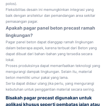
polos).
Fleksibilitas desain ini memungkinkan integrasi yang
baik dengan arsitektur dan pemandangan area sekitar
pemasangan pagar.
Apakah pagar panel beton precast ramah
lingkungan?
Pagar panel beton dapat dianggap ramah lingkungan
dalam beberapa aspek, karena terbuat dari Beton yang
dapat dibuat dari bahan-bahan yang tersedia secara
lokal.
Proses produksinya dapat memanfaatkan teknologi yang
mengurangi dampak lingkungan. Selain itu, material
beton memiliki umur pakai yang lama.
Serta dapat didaur ulang jika perlu, yang mengurangi
kebutuhan untuk penggantian material secara sering.
Bisakah pagar precast digunakan untuk
aplikasi khusus seperti pembatas jalan atau