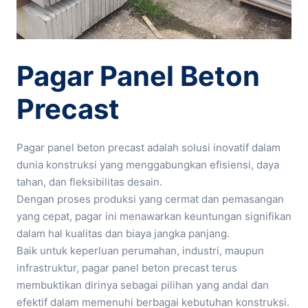
Pagar Panel Beton
Precast
Pagar panel beton precast adalah solusi inovatif dalam
dunia konstruksi yang menggabungkan efisiensi, daya
tahan, dan fleksibilitas desain.
Dengan proses produksi yang cermat dan pemasangan
yang cepat, pagar ini menawarkan keuntungan signifikan
dalam hal kualitas dan biaya jangka panjang.
Baik untuk keperluan perumahan, industri, maupun
infrastruktur, pagar panel beton precast terus
membuktikan dirinya sebagai pilihan yang andal dan
efektif dalam memenuhi berbagai kebutuhan konstruksi.