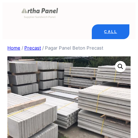
Skip
to
content
CALL
Home
/
Precast
/ Pagar Panel Beton Precast