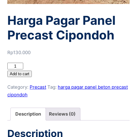
Harga Pagar Panel
Precast Cipondoh
Rp
130.000
Harga
Pagar
Add to cart
Panel
Category:
Precast
Tag:
harga pagar panel beton precast
Precast
cipondoh
Cipondoh
quantity
Description
Reviews (0)
Description