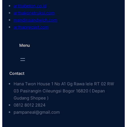
arthabeton.co.id
arthakonstruksi.com
mandirisandwich.com
arthaprecast.com
Menu
Contact
Hana Twon House 1 No A1 Gg Rawa lele RT 02 RW
03 Pasirangin Cileungsi Bogor 16820 ( Depan
Gudang Shopee )
0812 8012 2824
pampaneal@gmail.com