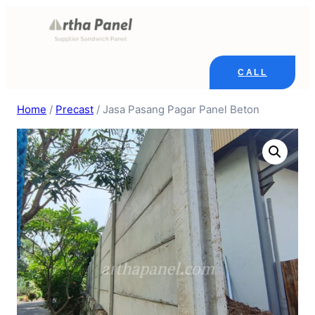
Skip
to
content
CALL
Home
/
Precast
/ Jasa Pasang Pagar Panel Beton