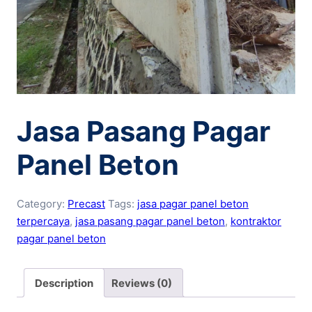
Jasa Pasang Pagar
Panel Beton
Category:
Precast
Tags:
jasa pagar panel beton
terpercaya
,
jasa pasang pagar panel beton
,
kontraktor
pagar panel beton
Description
Reviews (0)