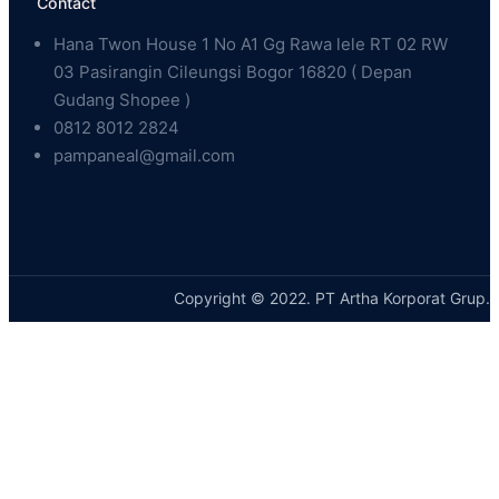
Contact
Hana Twon House 1 No A1 Gg Rawa lele RT 02 RW
03 Pasirangin Cileungsi Bogor 16820 ( Depan
Gudang Shopee )
0812 8012 2824
pampaneal@gmail.com
Copyright © 2022. PT Artha Korporat Grup.