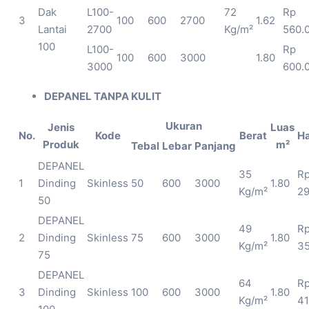
Dak
L100-
72
Rp
3
100
600
2700
1.62
Lantai
2700
Kg/m²
560.
100
L100-
Rp
100
600
3000
1.80
3000
600.
DEPANEL TANPA KULIT
Ukuran
Jenis
Luas
No.
Kode
Berat
Ha
Produk
m²
Tebal
Lebar
Panjang
DEPANEL
35
R
1
Dinding
Skinless
50
600
3000
1.80
Kg/m²
29
50
DEPANEL
49
R
2
Dinding
Skinless
75
600
3000
1.80
Kg/m²
35
75
DEPANEL
64
R
3
Dinding
Skinless
100
600
3000
1.80
Kg/m²
41