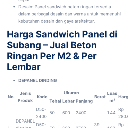
Desain: Panel sandwich beton ringan tersedia
dalam berbagai desain dan warna untuk memenuhi
kebutuhan desain dan gaya arsitektur.
Harga Sandwich Panel di
Subang – Jual Beton
Ringan Per M2 & Per
Lembar
DEPANEL DINDING
Ukuran
Jenis
Luas
No.
Kode
Berat
Harg
Produk
m²
Tebal
Lebar
Panjang
D50-
Rp
50
600
2400
1.44
2400
280.
DEPANEL
D50-
39
Rp