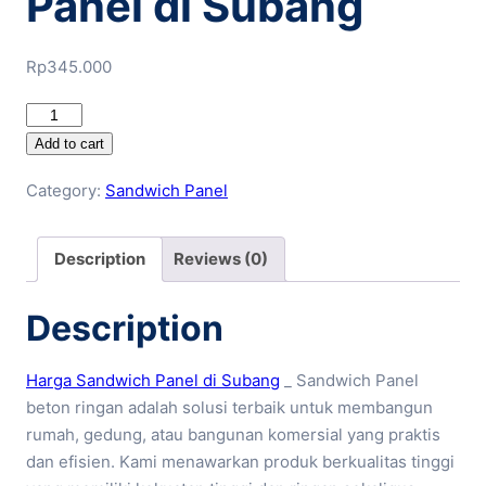
Panel di Subang
Rp
345.000
Harga
Sandwich
Add to cart
Panel
Category:
Sandwich Panel
di
Subang
quantity
Description
Reviews (0)
Description
Harga Sandwich Panel di Subang
_ Sandwich Panel
beton ringan adalah solusi terbaik untuk membangun
rumah, gedung, atau bangunan komersial yang praktis
dan efisien. Kami menawarkan produk berkualitas tinggi