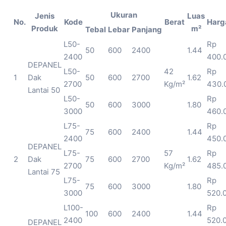
Ukuran
Jenis
Luas
No.
Kode
Berat
Harg
Produk
m²
Tebal
Lebar
Panjang
L50-
Rp
50
600
2400
1.44
2400
400.
DEPANEL
L50-
42
Rp
1
Dak
50
600
2700
1.62
2700
Kg/m²
430.
Lantai 50
L50-
Rp
50
600
3000
1.80
3000
460.
L75-
Rp
75
600
2400
1.44
2400
450.
DEPANEL
L75-
57
Rp
2
Dak
75
600
2700
1.62
2700
Kg/m²
485.
Lantai 75
L75-
Rp
75
600
3000
1.80
3000
520.
L100-
Rp
100
600
2400
1.44
2400
520.
DEPANEL