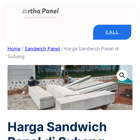
Skip
to
content
CALL
Home
/
Sandwich Panel
/ Harga Sandwich Panel di
Subang
Harga Sandwich