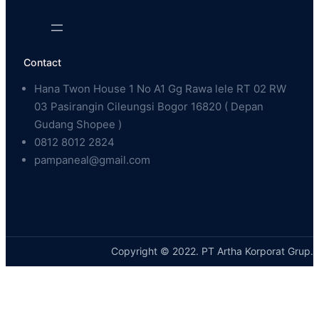
Contact
Hana Twon House 1 No A1 Gg Rawa lele RT 02 RW
03 Pasirangin Cileungsi Bogor 16820 ( Depan
Gudang Shopee )
0812 8012 2824
pampaneal@gmail.com
Copyright © 2022. PT Artha Korporat Grup.