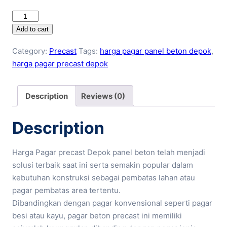
Harga
Pagar
Add to cart
Precast
Category:
Precast
Tags:
harga pagar panel beton depok
,
Depok
harga pagar precast depok
quantity
Description
Reviews (0)
Description
Harga Pagar precast Depok panel beton telah menjadi
solusi terbaik saat ini serta semakin popular dalam
kebutuhan konstruksi sebagai pembatas lahan atau
pagar pembatas area tertentu.
Dibandingkan dengan pagar konvensional seperti pagar
besi atau kayu, pagar beton precast ini memiliki