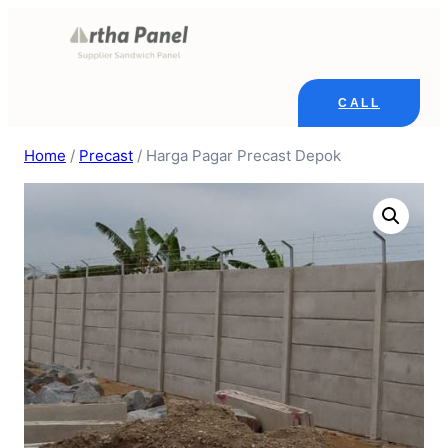
Skip
to
content
CALL
Home
/
Precast
/ Harga Pagar Precast Depok