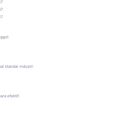
67
67
67
nggul:
i standar industri
ra efektif.