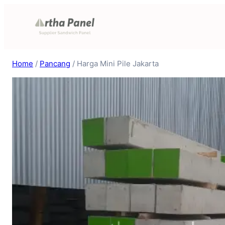
Skip
to
content
Home
/
Pancang
/ Harga Mini Pile Jakarta