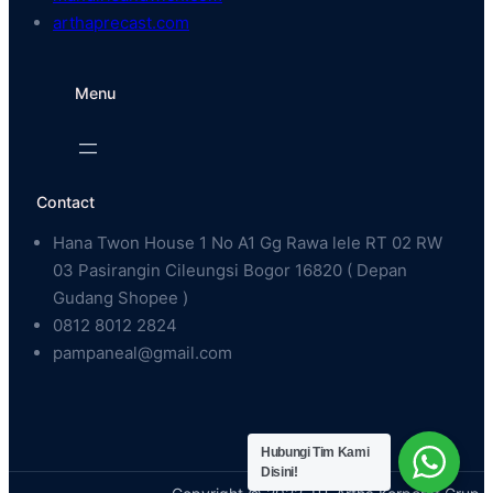
arthaprecast.com
Menu
Contact
Hana Twon House 1 No A1 Gg Rawa lele RT 02 RW
03 Pasirangin Cileungsi Bogor 16820 ( Depan
Gudang Shopee )
0812 8012 2824
pampaneal@gmail.com
Hubungi Tim Kami
Disini!