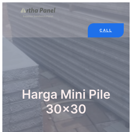
Skip
to
content
CALL
Harga Mini Pile
30×30