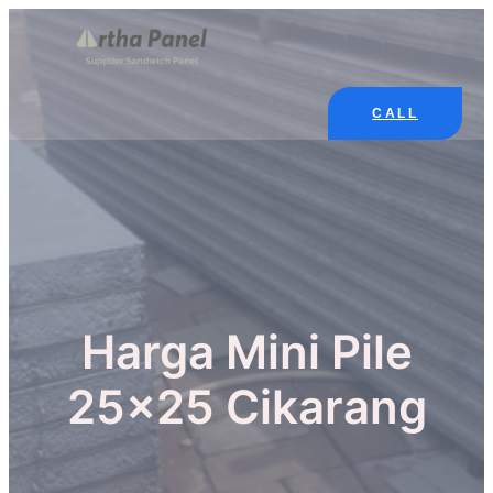
Skip
to
content
CALL
Harga Mini Pile
25×25 Cikarang